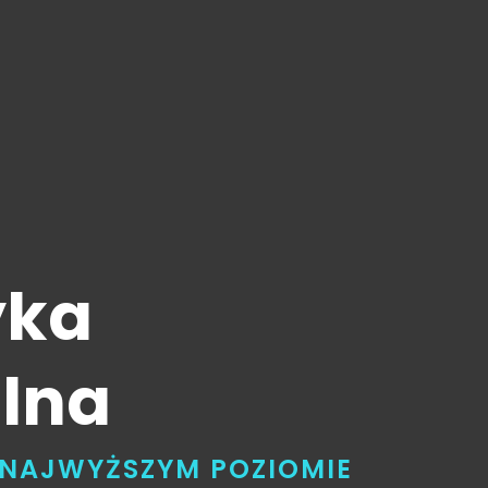
yka
lna
A NAJWYŻSZYM POZIOMIE