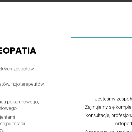
TEOPATIA
lekłych zespołów
atów, fizjoterapeutów.
Jesteśmy zespoł
ładu pokarmowego,
Zajmujemy się komplek
niowego.
konsultacje, profesj
jentami
tępu terapii
ortoped
cy.
Zajmujemy się fizjoter