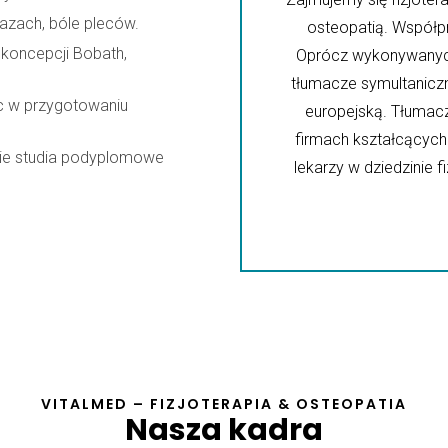
razach, bóle pleców.
osteopatią. Współpr
koncepcji Bobath,
Oprócz wykonywanych
tłumacze symultaniczni
c w przygotowaniu
europejską. Tłumac
firmach kształcącyc
nie studia podyplomowe
lekarzy w dziedzinie fi
VITALMED – FIZJOTERAPIA & OSTEOPATIA
Nasza kadra