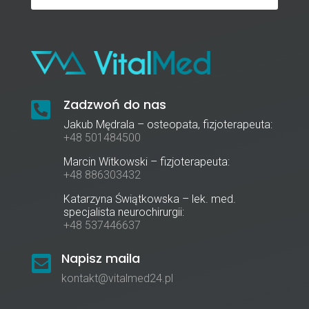
Zadzwoń do nas

Jakub Mędrala – osteopata, fizjoterapeuta:
+48 501484500
Marcin Witkowski – fizjoterapeuta:
+48 886303432
Katarzyna Świątkowska – lek. med.
specjalista neurochirurgii:
+48 537446637
Napisz maila

kontakt@vitalmed24.pl