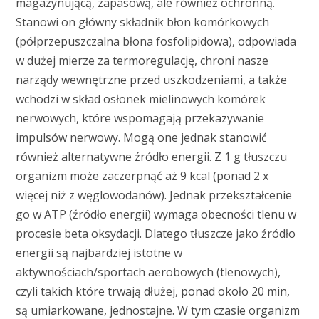
magazynującą, zapasową, ale również ochronną.
Stanowi on główny składnik błon komórkowych
(półprzepuszczalna błona fosfolipidowa), odpowiada
w dużej mierze za termoregulację, chroni nasze
narządy wewnętrzne przed uszkodzeniami, a także
wchodzi w skład osłonek mielinowych komórek
nerwowych, które wspomagają przekazywanie
impulsów nerwowy. Mogą one jednak stanowić
również alternatywne źródło energii. Z 1 g tłuszczu
organizm może zaczerpnąć aż 9 kcal (ponad 2 x
więcej niż z węglowodanów). Jednak przekształcenie
go w ATP (źródło energii) wymaga obecności tlenu w
procesie beta oksydacji. Dlatego tłuszcze jako źródło
energii są najbardziej istotne w
aktywnościach/sportach aerobowych (tlenowych),
czyli takich które trwają dłużej, ponad około 20 min,
są umiarkowane, jednostajne. W tym czasie organizm